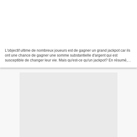
L'objectif ultime de nombreux joueurs est de gagner un grand jackpot car ils
ont une chance de gagner une somme substantielle d'argent qui est
susceptible de changer leur vie. Mais qu'est-ce qu'un jackpot? En résumé,
un jackpot est en gros un gain considérable...